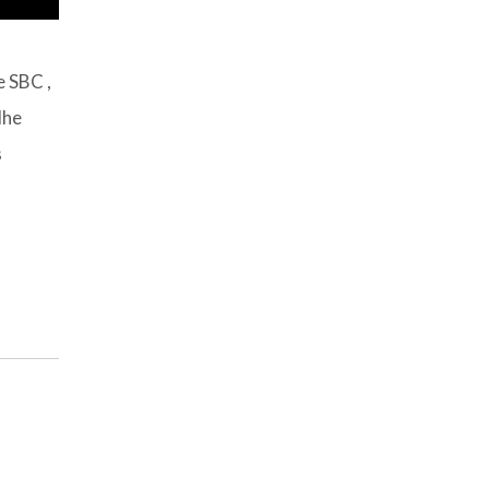
 SBC ,
lhe
s