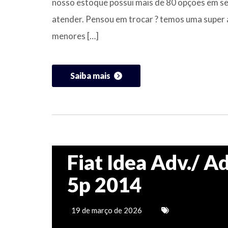
nosso estoque possui mais de 80 opções em s
atender. Pensou em trocar ? temos uma super a
menores […]
Saiba mais
Fiat Idea Adv./ A
5p 2014
19 de março de 2026