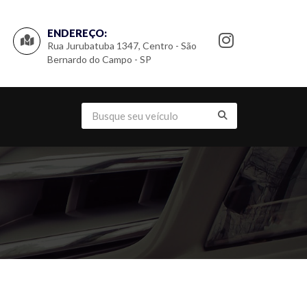
ENDEREÇO:
Rua Jurubatuba 1347, Centro - São
Bernardo do Campo - SP