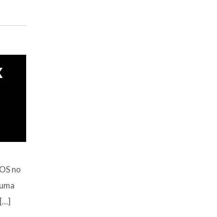
x
NOS no
 uma
[…]