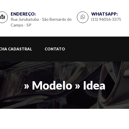
ENDEREÇO:
WHATSAPP:
Rua Jurubatuba - São Bernardo do
(11) 96016-3375
Campo - SP
ICHA CADASTRAL
CONTATO
» Modelo » Idea