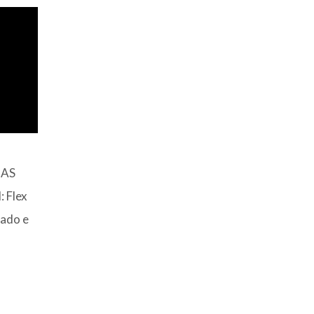
CAS
 Flex
iado e