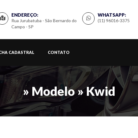
ENDEREÇO:
WHATSAPP:
Rua Jurubatuba - São Bernardo do
(11) 96016-3375
Campo - SP
ICHA CADASTRAL
CONTATO
» Modelo » Kwid