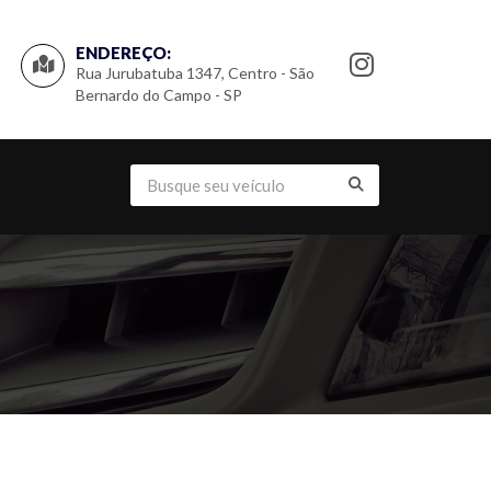
ENDEREÇO:
Rua Jurubatuba 1347, Centro - São
Bernardo do Campo - SP