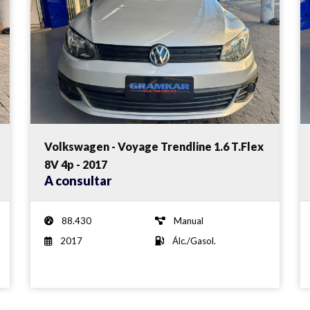
Volkswagen - Voyage Trendline 1.6 T.Flex
8V 4p - 2017
A consultar
88.430
Manual
2017
Álc./Gasol.