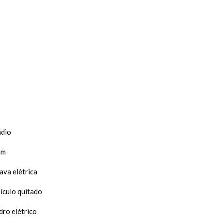
dio
om
ava elétrica
ículo quitado
dro elétrico