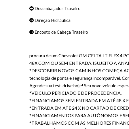
Desembaçador Traseiro
Direção Hidráulica
Encosto de Cabeça Traseiro
procura de um Chevrolet GM CELTA LT FLE
48X COM OU SEM ENTRADA. (SUJEITO A ANÁ
*DESCOBRIR NOVOS CAMINHOS COMEÇA AQUI* Está
tecnologia de ponta e segurança incomparável, Con
Agende sua test-drive hoje! Seu novo veiculo esper
*VEÍCULO PERICIADO E DE PROCEDÊNCIA.
*FINANCIAMOS SEM ENTRADA EM ATÉ 48 X FIX
*ENTRADA EM ATÉ 24 X NO CARTÃO DE CRÉD
*FINANCIAMENTOS PARA AUTÔNOMOS E SE
*TRABALHAMOS COM AS MELHORES FINANC