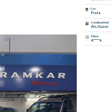
Cor
Preta
Combustível
Álc./Gasol.
Placa
A*****6