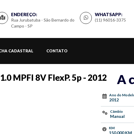
ENDEREÇO:
WHATSAPP:
Rua Jurubatuba - São Bernardo do
(11) 96016-3375
Campo - SP
ICHA CADASTRAL
CONTATO
A 
 1.0 MPFI 8V FlexP. 5p - 2012
Ano do Model
2012
Câmbio
Manual
KM
150.000 KM