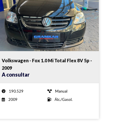
Volkswagen - Fox 1.0 Mi Total Flex 8V 5p -
2009
A consultar
190.529
Manual
2009
Álc./Gasol.