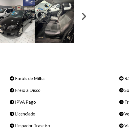
Faróis de Milha
Rá
Freio a Disco
S
IPVA Pago
Tr
Licenciado
Ve
Limpador Traseiro
Vi