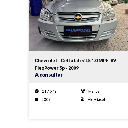
Chevrolet - Celta Life/ LS 1.0 MPFI 8V
FlexPower 5p - 2009
A consultar
219.672
Manual
2009
Álc./Gasol.