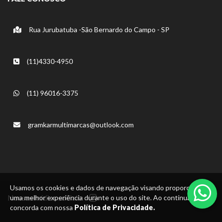
Rua Jurubatuba -São Bernardo do Campo - SP
(11)4330-4950
(11) 96016-3375
gramkarmultimarcas@outlook.com
Usamos os cookies e dados de navegação visando proporcionar
Nossas mídias sociais:
uma melhor experiência durante o uso do site. Ao continuar, você
concorda com nossa
Política de Privacidade.