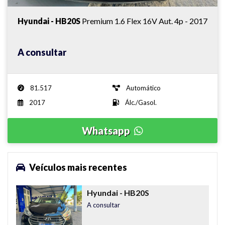
Hyundai - HB20S
Premium 1.6 Flex 16V Aut. 4p - 2017
A consultar
81.517
Automático
2017
Álc./Gasol.
Whatsapp
Veículos mais recentes
Hyundai
- HB20S
A consultar